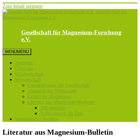
Zum Inhalt springen
Gesellschaft für Magnesium-Forschung
e.V.
MENU
MENU
Startseite
Über uns
Mitgliedschaft
Wissenschaft
Empfehlungen der Gesellschaft
Abstracts der Symposien
Fakten zu Magnesium
Literatur aus Magnesium-Bulletin
Alle Autoren
Volltextsuche im Titel
Symposium / Termine
Literatur aus Magnesium-Bulletin